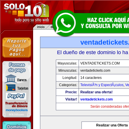
ventadeticket
El dueño de este dominio lo ha
Mayusculas:
VENTADETICKETS.COM
Minusculas:
ventadetickets.com
Longitud:
14 caracteres
Categorias:
TelevisiÃ³n y EspectÃ¡culos
,
Ve
Precio:
Realizar una oferta!
Visitar!
ventadetickets.com
Serán consideradas ofer
Realizar una Oferta