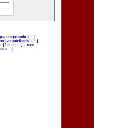
grupoempresario.com
|
com
|
ventadetickets.com
|
om
|
feriadejuegos.com
|
ios.com
|