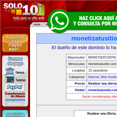
monetizatusiti
El dueño de este dominio lo ha
Mayusculas:
MONETIZATUSITIO
Minusculas:
monetizatusitio.com
Longitud:
15 caracteres
Categorias:
Internet
,
Web Hostin
Precio:
Realizar una oferta
Visitar!
monetizatusitio.co
Serán consideradas ofer
Realizar una Oferta