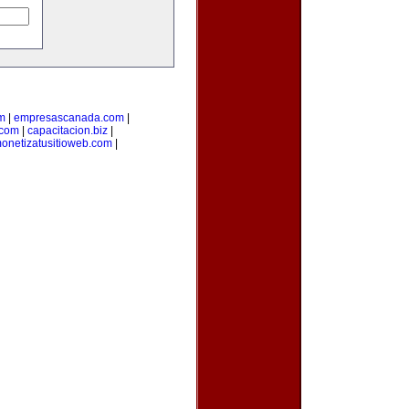
m
|
empresascanada.com
|
.com
|
capacitacion.biz
|
onetizatusitioweb.com
|