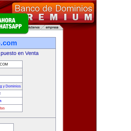
o.com
 puesto en Venta
.COM
g y Dominios
!
m
tas