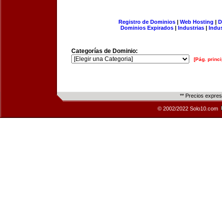
Registro de Dominios
|
Web Hosting
|
D
Dominios Expirados
|
Industrias
|
Indu
Categorías de Dominio:
[Pág. princi
** Precios expre
© 2002/2022 Solo10.com