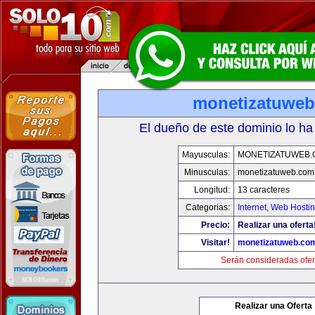
monetizatuwe
El dueño de este dominio lo ha
Mayusculas:
MONETIZATUWEB
Minusculas:
monetizatuweb.com
Longitud:
13 caracteres
Categorias:
Internet
,
Web Hostin
Precio:
Realizar una oferta
Visitar!
monetizatuweb.co
Serán consideradas ofer
Realizar una Oferta