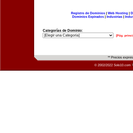
Registro de Dominios
|
Web Hosting
|
D
Dominios Expirados
|
Industrias
|
Indu
Categorías de Dominio:
[Pág. princi
** Precios expre
© 2002/2022 Solo10.com