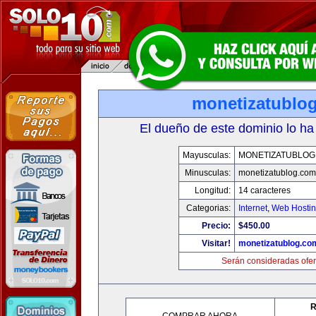
monetizatublo
El dueño de este dominio lo ha
Mayusculas:
MONETIZATUBLOG
Minusculas:
monetizatublog.com
Longitud:
14 caracteres
Categorias:
Internet
,
Web Hostin
Precio:
$450.00
Visitar!
monetizatublog.co
Serán consideradas ofer
R