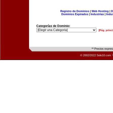
Registro de Dominios
|
Web Hosting
|
D
Dominios Expirados
|
Industrias
|
Indu
Categorías de Dominio:
[Pág. princi
** Precios expre
© 2002/2022 Solo10.com