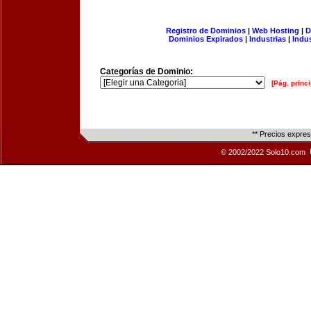
Registro de Dominios
|
Web Hosting
|
D
Dominios Expirados
|
Industrias
|
Indu
Categorías de Dominio:
[Pág. princi
** Precios expre
© 2002/2022 Solo10.com