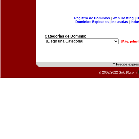
Registro de Dominios
|
Web Hosting
|
D
Dominios Expirados
|
Industrias
|
Indu
Categorías de Dominio:
[Pág. princi
** Precios expre
© 2002/2022 Solo10.com