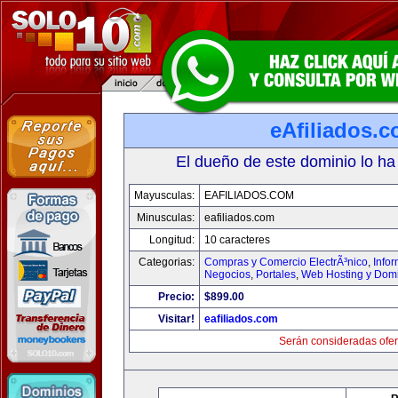
eAfiliados.
El dueño de este dominio lo ha
Mayusculas:
EAFILIADOS.COM
Minusculas:
eafiliados.com
Longitud:
10 caracteres
Categorias:
Compras y Comercio ElectrÃ³nico
,
Info
Negocios
,
Portales
,
Web Hosting y Dom
Precio:
$899.00
Visitar!
eafiliados.com
Serán consideradas ofer