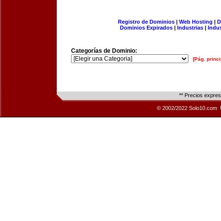
Registro de Dominios
|
Web Hosting
|
D
Dominios Expirados
|
Industrias
|
Indu
Categorías de Dominio:
[Pág. princi
** Precios expre
© 2002/2022 Solo10.com