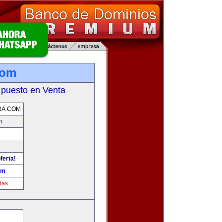
com
 puesto en Venta
RA.COM
m
ferta!
om
tas