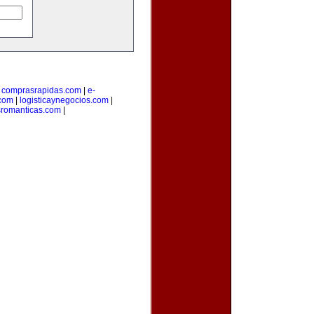
|
comprasrapidas.com
|
e-
.com
|
logisticaynegocios.com
|
sromanticas.com
|