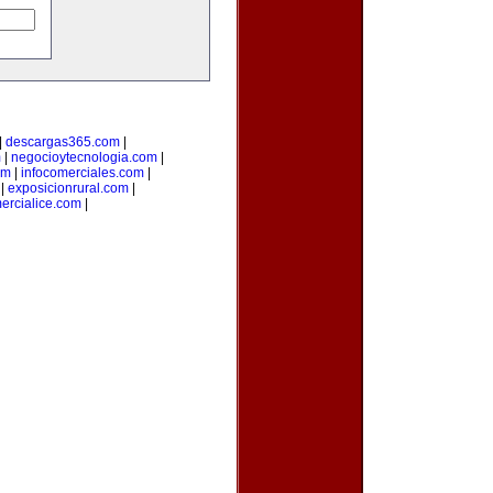
|
descargas365.com
|
m
|
negocioytecnologia.com
|
om
|
infocomerciales.com
|
|
exposicionrural.com
|
ercialice.com
|