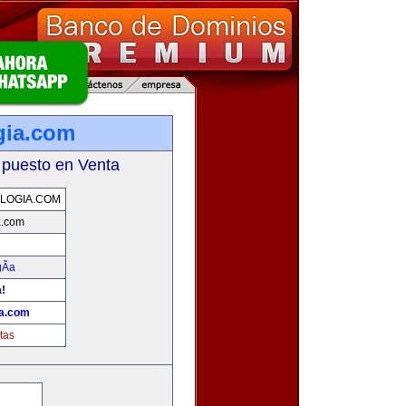
gia.com
 puesto en Venta
LOGIA.COM
a.com
Ã­a
a!
ia.com
tas