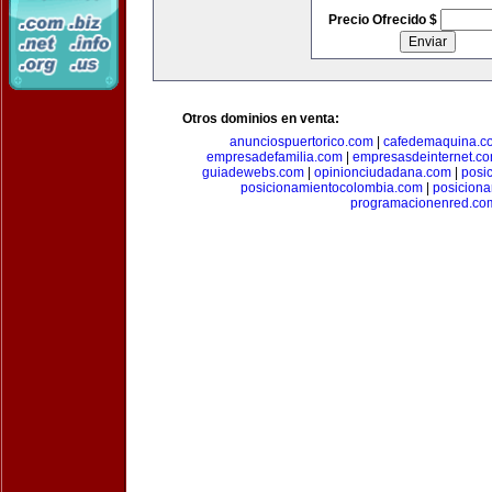
Precio Ofrecido $
Otros dominios en venta:
anunciospuertorico.com
|
cafedemaquina.c
empresadefamilia.com
|
empresasdeinternet.c
guiadewebs.com
|
opinionciudadana.com
|
posi
posicionamientocolombia.com
|
posicion
programacionenred.co