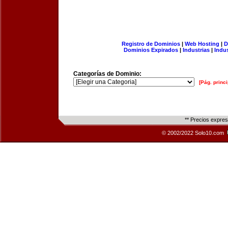
Registro de Dominios
|
Web Hosting
|
D
Dominios Expirados
|
Industrias
|
Indu
Categorías de Dominio:
[Pág. princi
** Precios expre
© 2002/2022 Solo10.com