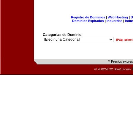
Registro de Dominios
|
Web Hosting
|
D
Dominios Expirados
|
Industrias
|
Indu
Categorías de Dominio:
[Pág. princi
** Precios expre
© 2002/2022 Solo10.com