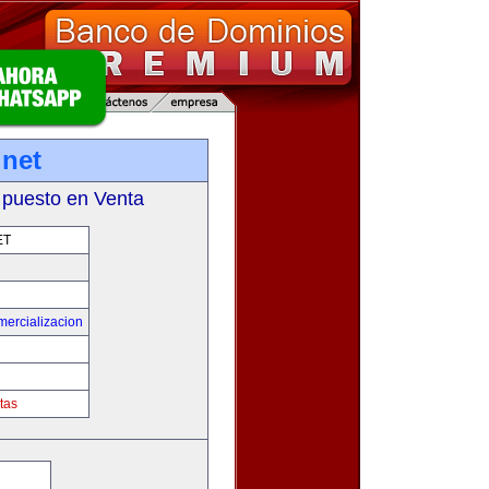
.net
 puesto en Venta
ET
mercializacion
tas