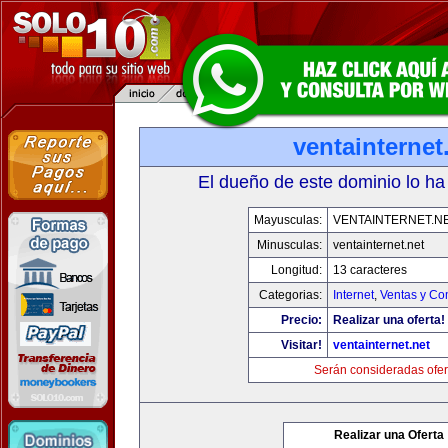
ventainternet
El dueño de este dominio lo ha
Mayusculas:
VENTAINTERNET.N
Minusculas:
ventainternet.net
Longitud:
13 caracteres
Categorias:
Internet
,
Ventas y Co
Precio:
Realizar una oferta!
Visitar!
ventainternet.net
Serán consideradas ofer
Realizar una Oferta