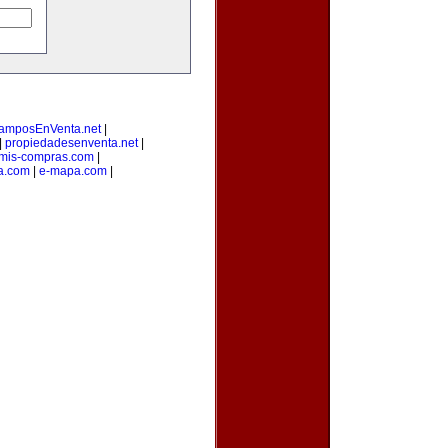
amposEnVenta.net
|
|
propiedadesenventa.net
|
mis-compras.com
|
a.com
|
e-mapa.com
|