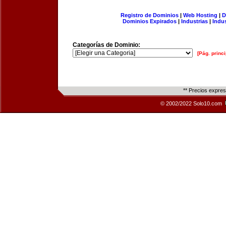
Registro de Dominios
|
Web Hosting
|
D
Dominios Expirados
|
Industrias
|
Indu
Categorías de Dominio:
[Pág. princi
** Precios expre
© 2002/2022 Solo10.com