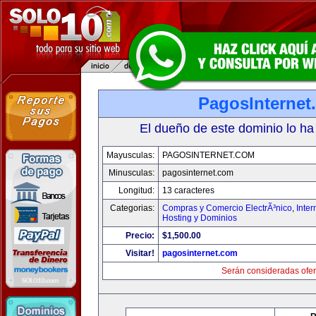
PagosInternet
El dueño de este dominio lo ha
Mayusculas:
PAGOSINTERNET.COM
Minusculas:
pagosinternet.com
Longitud:
13 caracteres
Categorias:
Compras y Comercio ElectrÃ³nico
,
Inter
Hosting y Dominios
Precio:
$1,500.00
Visitar!
pagosinternet.com
Serán consideradas ofer