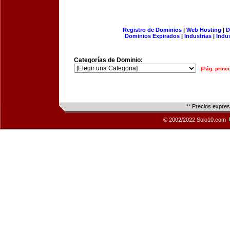
Registro de Dominios
|
Web Hosting
|
D
Dominios Expirados
|
Industrias
|
Indu
Categorías de Dominio:
[Pág. princi
** Precios expre
© 2002/2022 Solo10.com