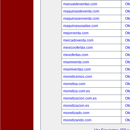
manualdeventas.com
Ofe
maquinasdeventa.com
Ofe
maquinasenventa.com
Ofe
maquinasusadas.com
Ofe
mejorventa.com
Ofe
mercadoventa.com
Ofe
mexicoofertas.com
Ofe
mexofertas.com
Ofe
miamiventa.com
Ofe
miamiventas.com
Ofe
moneticemos.com
Ofe
monetisa.com
Ofe
monetiza.com.es
Ofe
monetizacion.com.es
Ofe
monetizacion.es
Ofe
monetizado.com
Ofe
monetizando.com
Ofe