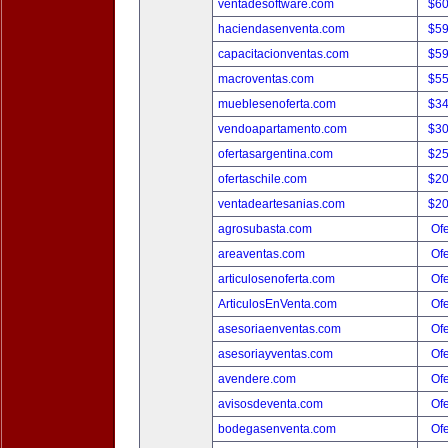
ventadesoftware.com
$6
haciendasenventa.com
$5
capacitacionventas.com
$5
macroventas.com
$5
mueblesenoferta.com
$3
vendoapartamento.com
$3
ofertasargentina.com
$2
ofertaschile.com
$2
ventadeartesanias.com
$2
agrosubasta.com
Ofe
areaventas.com
Ofe
articulosenoferta.com
Ofe
ArticulosEnVenta.com
Ofe
asesoriaenventas.com
Ofe
asesoriayventas.com
Ofe
avendere.com
Ofe
avisosdeventa.com
Ofe
bodegasenventa.com
Ofe