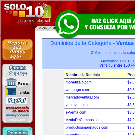
Dominios de la Categoría -
Ventas
316 dominios en esta categ
Mostrando 1 de 150
Ver siguientes 150 >>
Nombre de Dominio
Prec
monetizalo.com
$9,
webpago.com
$9,
mercadoventas.com
$9,
ventavirtual.com
$8,
e-Venta.com
$8,
VentaDeCampos.com
$7,
productosimportados.com
$7,