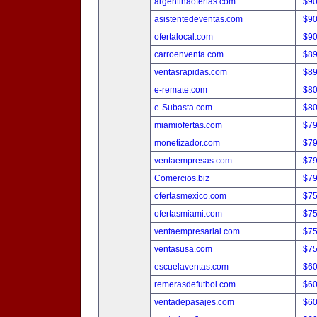
argentinaofertas.com
$9
asistentedeventas.com
$9
ofertalocal.com
$9
carroenventa.com
$8
ventasrapidas.com
$8
e-remate.com
$8
e-Subasta.com
$8
miamiofertas.com
$7
monetizador.com
$7
ventaempresas.com
$7
Comercios.biz
$7
ofertasmexico.com
$7
ofertasmiami.com
$7
ventaempresarial.com
$7
ventasusa.com
$7
escuelaventas.com
$6
remerasdefutbol.com
$6
ventadepasajes.com
$6