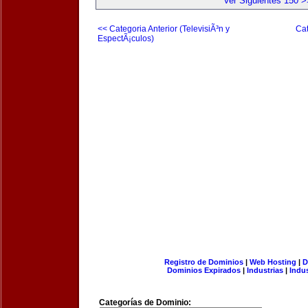
Ver Siguientes 150 >
<< Categoria Anterior (TelevisiÃ³n y
Cat
EspectÃ¡culos)
Registro de Dominios
|
Web Hosting
|
D
Dominios Expirados
|
Industrias
|
Indu
Categorías de Dominio: