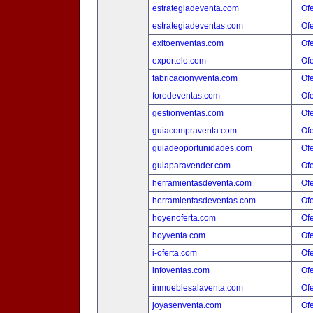
estrategiadeventa.com
Ofe
estrategiadeventas.com
Ofe
exitoenventas.com
Ofe
exportelo.com
Ofe
fabricacionyventa.com
Ofe
forodeventas.com
Ofe
gestionventas.com
Ofe
guiacompraventa.com
Ofe
guiadeoportunidades.com
Ofe
guiaparavender.com
Ofe
herramientasdeventa.com
Ofe
herramientasdeventas.com
Ofe
hoyenoferta.com
Ofe
hoyventa.com
Ofe
i-oferta.com
Ofe
infoventas.com
Ofe
inmueblesalaventa.com
Ofe
joyasenventa.com
Ofe